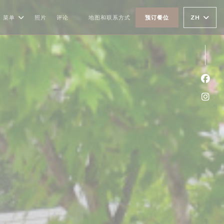
ZH
菜单
照片
评论
地图和联系方式
预订餐位
((在新窗口中打开))
Fac
Ins