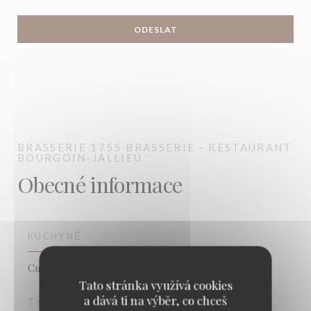
BRASSERIE 1755
BRASSERIE - RESTAURANT
BOURGOIN-JALLIEU
Obecné informace
KUCHYNĚ
Cuisine Française , Régional Cuisine, , fresh product
Tato stránka využívá cookies
a dává ti na výběr, co chceš
TYP PODNIKU