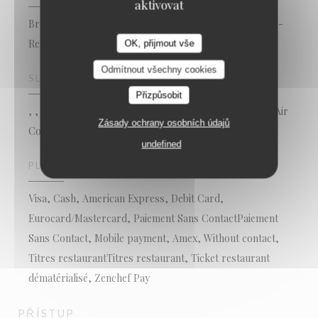
aktivovat
Brasserie - Restaurant, , bar restaurant terrasse, Bar -
Restaurant - Cave à vins, Restaurant Bar Lounge
OK, přijmout vše
Odmítnout všechny cookies
SLUŽBY
Přizpůsobit
, , Private Hire, Air Conditioning, Hand Made Cuisine, Air
Zásady ochrany osobních údajů
Conditioning,
Interdit aux chiens
undefined
PLATEBNÍ METODY
Visa, Cash, American Express, Debit Card,
Eurocard/Mastercard, Paiement Sans ContactPaiement
Sans Contact, Mobile payment, Amex, Without contact,
Titres restaurantTitres restaurant, Ticket restaurant
dématérialisé, Zenchef Pay
PŘÍSTUP