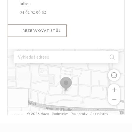
((otevře se v novém okně))
Jallieu
04 82 92 96 62
REZERVOVAT STŮL