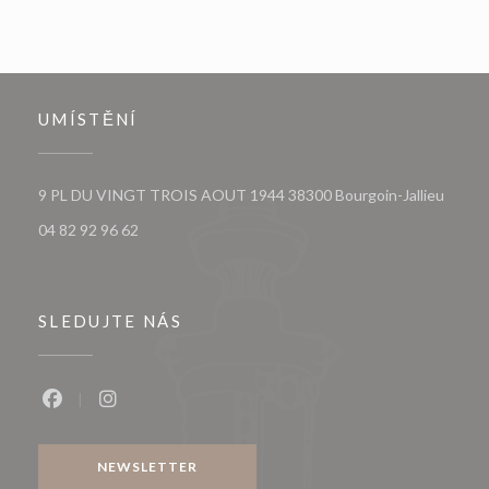
UMÍSTĚNÍ
((otev
9 PL DU VINGT TROIS AOUT 1944 38300 Bourgoin-Jallieu
04 82 92 96 62
SLEDUJTE NÁS
Facebook ((otevře se v novém okně))
Instagram ((otevře se v novém okně))
NEWSLETTER