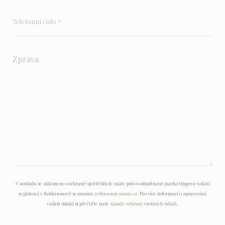
V souladu se zákonem o ochraně spotřebitele máte právo odmítnout marketingová volání
registrací v Robinsonově seznamu:
robinsonseznam.cz
. Pro více informací o zpracování
vašich údajů si přečtěte naše
zásady ochrany osobních údajů
.