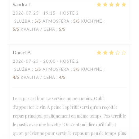
Sandra
T
2026-07-25
- 19:15 - HOSTÉ 2
SLUŽBA
:
5
/5
ATMOSFÉRA
:
5
/5
KUCHYNĚ
:
5
/5
KVALITA / CENA
:
5
/5
Daniel
B
2026-07-25
- 20:00 - HOSTÉ 2
SLUŽBA
:
1
/5
ATMOSFÉRA
:
3
/5
KUCHYNĚ
:
4
/5
KVALITA / CENA
:
4
/5
Le repas est bon. Le service un peu moins. Oubli
d'apporter le vin. A peine l'apéritif servi qu'on reçoit le
repas principal pratiquement en même temps. Pas terrible
le pastis avec une bavette ! On s'entend dire qu'il fallait
qu'on prévienne pour servir le repas un peu de temps plus