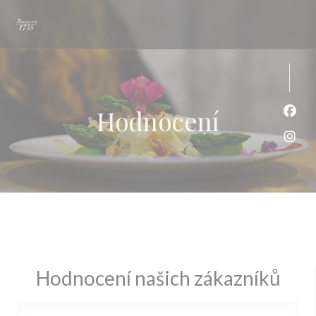
Panel pro správu cookies
Hodnocení
Face
Inst
Hodnocení našich zákazníků