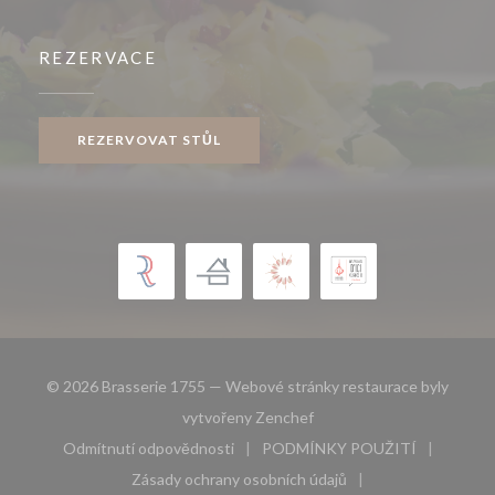
REZERVACE
REZERVOVAT STŮL
© 2026 Brasserie 1755 — Webové stránky restaurace byly
((otevře se v novém okně))
vytvořeny
Zenchef
Odmítnutí odpovědnosti
PODMÍNKY POUŽITÍ
((otevře se v novém okně))
((otevře se v novém 
Zásady ochrany osobních údajů
((otevře se v novém okně))