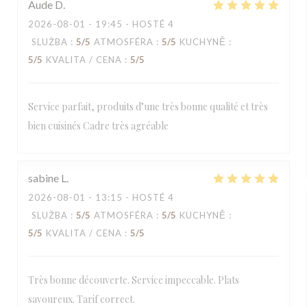
Aude
D
2026-08-01
- 19:45 - HOSTÉ 4
SLUŽBA
:
5
/5
ATMOSFÉRA
:
5
/5
KUCHYNĚ
:
5
/5
KVALITA / CENA
:
5
/5
Service parfait, produits d’une très bonne qualité et très
bien cuisinés Cadre très agréable
sabine
L
2026-08-01
- 13:15 - HOSTÉ 4
SLUŽBA
:
5
/5
ATMOSFÉRA
:
5
/5
KUCHYNĚ
:
5
/5
KVALITA / CENA
:
5
/5
Très bonne découverte. Service impeccable. Plats
savoureux. Tarif correct.