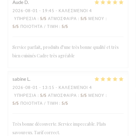
Aude
D
2026-08-01
- 19:45 - ΚΑΛΕΣΜΈΝΟΙ 4
ΥΠΗΡΕΣΊΑ
:
5
/5
ΑΤΜΌΣΦΑΙΡΑ
:
5
/5
ΜΕΝΟΎ
:
5
/5
ΠΟΙΌΤΗΤΑ / ΤΙΜΉ
:
5
/5
Service parfait, produits d’une très bonne qualité et très
bien cuisinés Cadre très agréable
sabine
L
2026-08-01
- 13:15 - ΚΑΛΕΣΜΈΝΟΙ 4
ΥΠΗΡΕΣΊΑ
:
5
/5
ΑΤΜΌΣΦΑΙΡΑ
:
5
/5
ΜΕΝΟΎ
:
5
/5
ΠΟΙΌΤΗΤΑ / ΤΙΜΉ
:
5
/5
Très bonne découverte. Service impeccable. Plats
savoureux. Tarif correct.