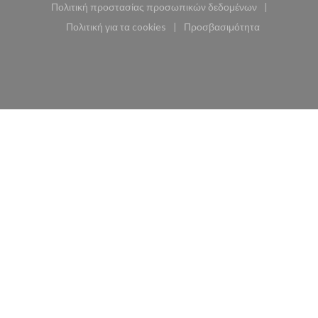
Πολιτική προστασίας προσωπικών δεδομένων
((ανοίγει σε νέο παράθυρο))
Πολιτική για τα cookies
Προσβασιμότητα
((ανοίγει σε νέο παράθυρο))
((ανοίγει σε νέο παρά