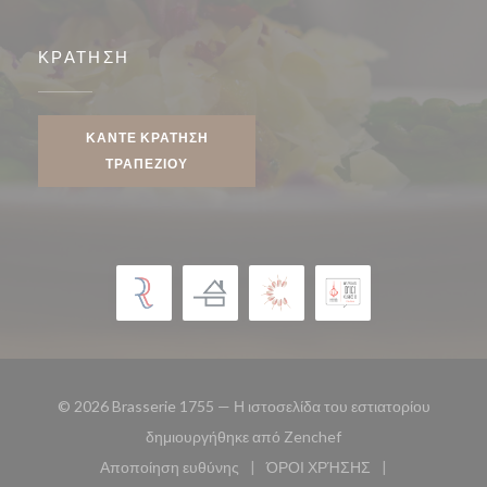
ΚΡΆΤΗΣΗ
ΚΆΝΤΕ ΚΡΆΤΗΣΗ
ΤΡΑΠΕΖΙΟΎ
© 2026 Brasserie 1755 — Η ιστοσελίδα του εστιατορίου
((ανοίγει σε νέο παρά
δημιουργήθηκε από
Zenchef
Αποποίηση ευθύνης
ΌΡΟΙ ΧΡΉΣΗΣ
((ανοίγει σε νέο παράθυρο))
((ανοίγει σε νέο παράθυ