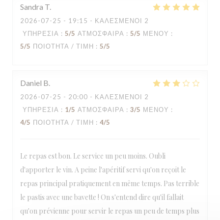
Sandra
T
2026-07-25
- 19:15 - ΚΑΛΕΣΜΈΝΟΙ 2
ΥΠΗΡΕΣΊΑ
:
5
/5
ΑΤΜΌΣΦΑΙΡΑ
:
5
/5
ΜΕΝΟΎ
:
5
/5
ΠΟΙΌΤΗΤΑ / ΤΙΜΉ
:
5
/5
Daniel
B
2026-07-25
- 20:00 - ΚΑΛΕΣΜΈΝΟΙ 2
ΥΠΗΡΕΣΊΑ
:
1
/5
ΑΤΜΌΣΦΑΙΡΑ
:
3
/5
ΜΕΝΟΎ
:
4
/5
ΠΟΙΌΤΗΤΑ / ΤΙΜΉ
:
4
/5
Le repas est bon. Le service un peu moins. Oubli
d'apporter le vin. A peine l'apéritif servi qu'on reçoit le
repas principal pratiquement en même temps. Pas terrible
le pastis avec une bavette ! On s'entend dire qu'il fallait
qu'on prévienne pour servir le repas un peu de temps plus