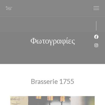
Πίνακας διαχείρισης "Μπισκότων" (Cookies)
Φωτογραφίες
Face
Inst
Brasserie 1755