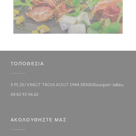
ΤΟΠΟΘΕΣΊΑ
((ανοί
9 PL DU VINGT TROIS AOUT 1944 38300 Bourgoin-Jallieu
04 82 92 96 62
ΑΚΟΛΟΥΘΉΣΤΕ ΜΑΣ