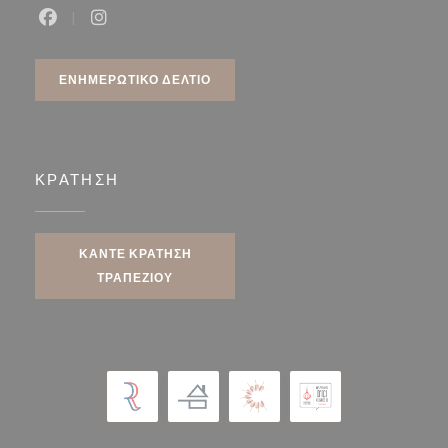
Facebook ((ανοίγει σε νέο παράθυρο))
Instagram ((ανοίγει σε νέο παράθυρο))
ΕΝΗΜΕΡΩΤΙΚΌ ΔΕΛΤΊΟ
ΚΡΆΤΗΣΗ
ΚΆΝΤΕ ΚΡΆΤΗΣΗ
ΤΡΑΠΕΖΙΟΎ