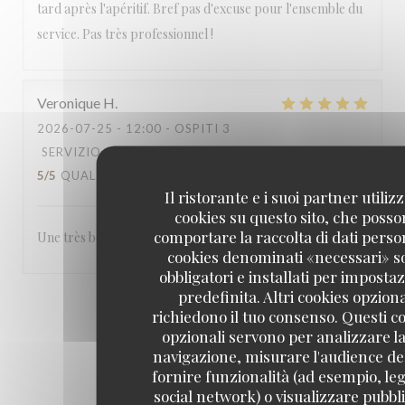
tard après l'apéritif. Bref pas d'excuse pour l'ensemble du
service. Pas très professionnel !
Veronique
H
2026-07-25
- 12:00 - OSPITI 3
SERVIZIO
:
5
/5
ATMOSFERA
:
5
/5
CUCINA
:
5
/5
QUALITÀ / PREZZO
:
4
/5
Il ristorante e i suoi partner utiliz
cookies su questo sito, che poss
comportare la raccolta di dati person
Une très bonne table, accueil et service chaleureux.
cookies denominati «necessari» s
obbligatori e installati per imposta
predefinita. Altri cookies opziona
1
2
3
richiedono il tuo consenso. Questi c
opzionali servono per analizzare la
navigazione, misurare l'audience del
fornire funzionalità (ad esempio, leg
social network) o visualizzare pubbli