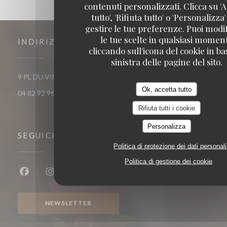
contenuti personalizzati. Clicca su 'A
tutto', 'Rifiuta tutto' o 'Personalizza
gestire le tue preferenze. Puoi modi
le tue scelte in qualsiasi momen
INDIRIZZO
cliccando sull'icona del cookie in ba
sinistra delle pagine del sito.
((apre
9 PL DU VINGT TROIS AOUT 1944 38300 Bourgoin-Jallieu
Ok, accetta tutto
04 82 92 96 62
Rifiuta tutti i cookie
Personalizza
SEGUICI
Politica di protezione dei dati personali
Politica di gestione dei cookie
Facebook ((apre una nuova finestra))
Instagram ((apre una nuova finestra))
NEWSLETTER