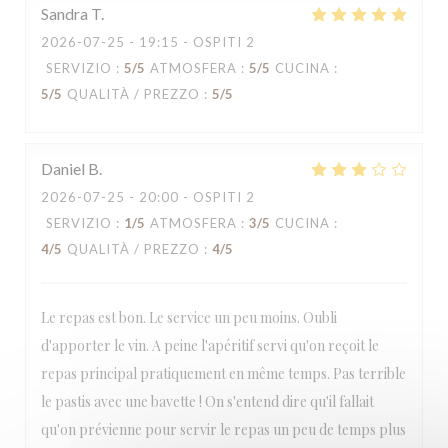
Sandra
T
2026-07-25
- 19:15 - OSPITI 2
SERVIZIO
:
5
/5
ATMOSFERA
:
5
/5
CUCINA
:
5
/5
QUALITÀ / PREZZO
:
5
/5
Daniel
B
2026-07-25
- 20:00 - OSPITI 2
SERVIZIO
:
1
/5
ATMOSFERA
:
3
/5
CUCINA
:
4
/5
QUALITÀ / PREZZO
:
4
/5
Le repas est bon. Le service un peu moins. Oubli
d'apporter le vin. A peine l'apéritif servi qu'on reçoit le
repas principal pratiquement en même temps. Pas terrible
le pastis avec une bavette ! On s'entend dire qu'il fallait
qu'on prévienne pour servir le repas un peu de temps plus