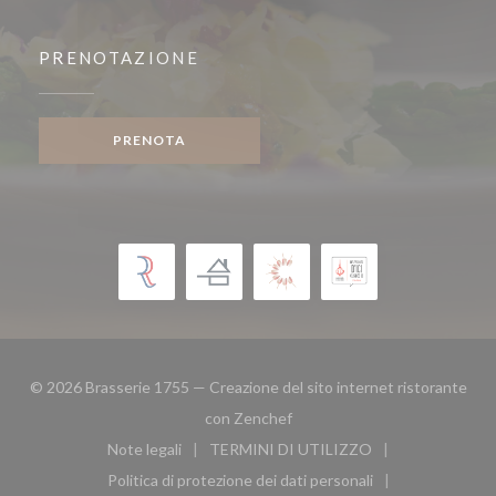
PRENOTAZIONE
PRENOTA
© 2026 Brasserie 1755 — Creazione del sito internet ristorante
((apre una nuova finestra))
con
Zenchef
Note legali
TERMINI DI UTILIZZO
((apre una nuova finestra))
((apre una nuova finestra))
Politica di protezione dei dati personali
((apre una nuova finestra))