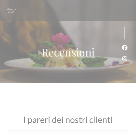
Personalizzazione delle tue scelte sui cookie
Recensioni
Face
Inst
I pareri dei nostri clienti