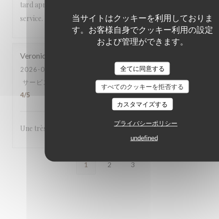
tard après l'apéritif. Bref pas d'excuse pour l'ensemble du
当サイトはクッキーを利用しておりま
service. Pas très professionnel !
す。お客様自身でクッキー利用の設定
および管理ができます。
Veronique
H
全てに同意する
2026-07-25
- 12:00 - ゲスト 3
サービス
:
5
/5
雰囲気
:
5
/5
メニュー
:
5
/5
品質-価格
:
すべてのクッキーを拒否する
4
/5
カスタマイズする
プライバシーポリシー
Une très bonne table, accueil et service chaleureux.
undefined
1
2
3