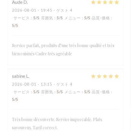
Aude
D
2026-08-01
- 19:45 - ゲスト 4
サービス
:
5
/5
雰囲気
:
5
/5
メニュー
:
5
/5
品質-価格
:
5
/5
Service parfait, produits d’une très bonne qualité et très
bien cuisinés Cadre très agréable
sabine
L
2026-08-01
- 13:15 - ゲスト 4
サービス
:
5
/5
雰囲気
:
5
/5
メニュー
:
5
/5
品質-価格
:
5
/5
Très bonne découverte. Service impeccable. Plats
savoureux. Tarif correct.