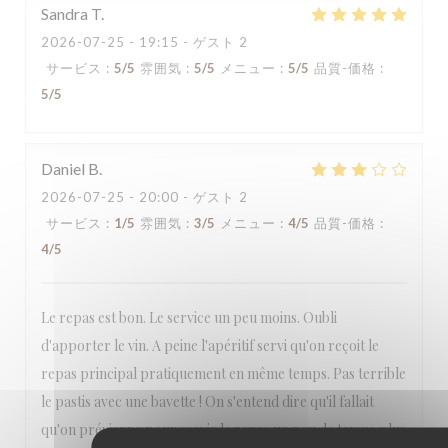
Sandra
T
2026-07-25
- 19:15 - ゲスト 2
サービス
:
5
/5
雰囲気
:
5
/5
メニュー
:
5
/5
品質-価格
:
5
/5
Daniel
B
2026-07-25
- 20:00 - ゲスト 2
サービス
:
1
/5
雰囲気
:
3
/5
メニュー
:
4
/5
品質-価格
:
4
/5
Le repas est bon. Le service un peu moins. Oubli
d'apporter le vin. A peine l'apéritif servi qu'on reçoit le
repas principal pratiquement en même temps. Pas terrible
le pastis avec une bavette ! On s'entend dire qu'il fallait
qu'on prévienne pour servir le repas un peu de temps plus