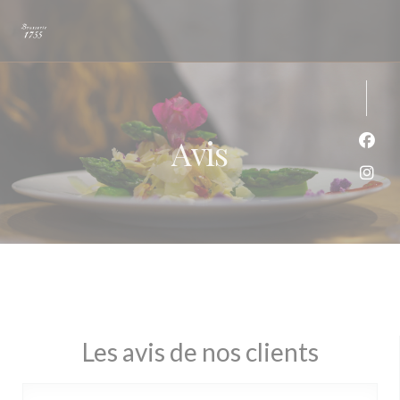
Personnalisation de vos choix en matière de cookies
Avis
Face
Inst
Les avis de nos clients