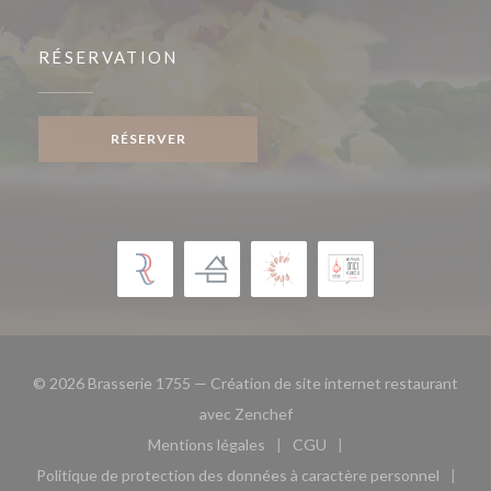
RÉSERVATION
RÉSERVER
© 2026 Brasserie 1755 — Création de site internet restaurant
((ouvre une nouvelle fenêtre)
avec
Zenchef
Mentions légales
CGU
((ouvre une nouvelle fenêtre))
((ouvre une nouvelle fen
Politique de protection des données à caractère personnel
((ouvre une nouvelle fenêtre))