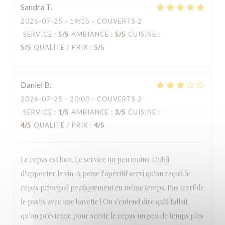
Sandra
T
2026-07-25
- 19:15 - COUVERTS 2
SERVICE
:
5
/5
AMBIANCE
:
5
/5
CUISINE
:
5
/5
QUALITÉ / PRIX
:
5
/5
Daniel
B
2026-07-25
- 20:00 - COUVERTS 2
SERVICE
:
1
/5
AMBIANCE
:
3
/5
CUISINE
:
4
/5
QUALITÉ / PRIX
:
4
/5
Le repas est bon. Le service un peu moins. Oubli
d'apporter le vin. A peine l'apéritif servi qu'on reçoit le
repas principal pratiquement en même temps. Pas terrible
le pastis avec une bavette ! On s'entend dire qu'il fallait
qu'on prévienne pour servir le repas un peu de temps plus