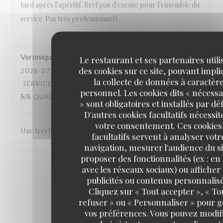
tard après l'apéritif. Bref pas d'excuse pour l'ensemble du
service. Pas très professionnel !
Veronique
H
Le restaurant et ses partenaires utili
des cookies sur ce site, pouvant impl
2026-07-25
- 12:00 - COUVERTS 3
la collecte de données à caractèr
SERVICE
:
5
/5
AMBIANCE
:
5
/5
CUISINE
:
personnel. Les cookies dits « nécessa
5
/5
QUALITÉ / PRIX
:
4
/5
» sont obligatoires et installés par dé
D'autres cookies facultatifs nécessit
votre consentement. Ces cookies
Une très bonne table, accueil et service chaleureux.
facultatifs servent à analyser votr
navigation, mesurer l'audience du si
proposer des fonctionnalités (ex : en 
avec les réseaux sociaux) ou afficher
1
2
3
publicités ou contenus personnalisé
Cliquez sur « Tout accepter », « To
refuser » ou « Personnaliser » pour 
vos préférences. Vous pouvez modif