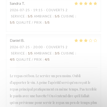
Sandra
T
2026-07-25
- 19:15 - COUVERTS 2
SERVICE
:
5
/5
AMBIANCE
:
5
/5
CUISINE
:
5
/5
QUALITÉ / PRIX
:
5
/5
Daniel
B
2026-07-25
- 20:00 - COUVERTS 2
SERVICE
:
1
/5
AMBIANCE
:
3
/5
CUISINE
:
4
/5
QUALITÉ / PRIX
:
4
/5
Le repas est bon. Le service un peu moins. Oubli
d'apporter le vin. A peine l'apéritif servi qu'on reçoit le
repas principal pratiquement en même temps. Pas terrible
le pastis avec une bavette ! On s'entend dire qu'il fallait
qu'on prévienne pour servir le repas un peu de temps plus