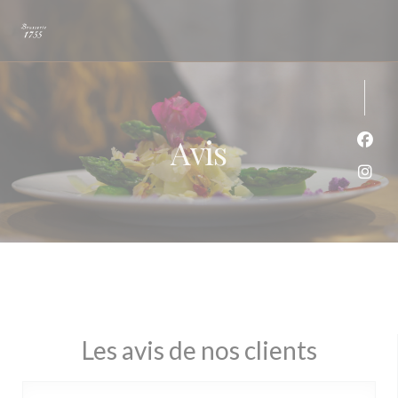
Personnalisation de vos choix en matière de cookies
Avis
Face
Inst
Les avis de nos clients