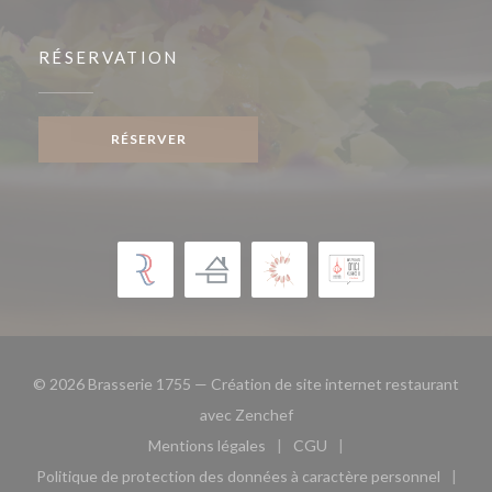
RÉSERVATION
RÉSERVER
© 2026 Brasserie 1755 — Création de site internet restaurant
((ouvre une nouvelle fenêtre)
avec
Zenchef
Mentions légales
CGU
((ouvre une nouvelle fenêtre))
((ouvre une nouvelle fen
Politique de protection des données à caractère personnel
((ouvre une nouvelle fenêtre))