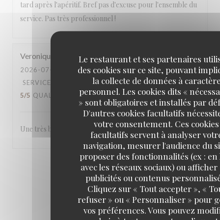
tard après l'apéritif. Bref pas d'excuse pour l'ensemble du
service. Pas très professionnel !
Veronique
H
Le restaurant et ses partenaires utili
des cookies sur ce site, pouvant impl
2026-07-25
- 12:00 - COUVERTS 3
la collecte de données à caractèr
SERVICE
:
5
/5
AMBIANCE
:
5
/5
CUISINE
:
personnel. Les cookies dits « nécessa
5
/5
QUALITÉ / PRIX
:
4
/5
» sont obligatoires et installés par dé
D'autres cookies facultatifs nécessit
votre consentement. Ces cookies
Une très bonne table, accueil et service chaleureux.
facultatifs servent à analyser votr
navigation, mesurer l'audience du si
proposer des fonctionnalités (ex : en 
avec les réseaux sociaux) ou afficher
1
2
3
publicités ou contenus personnalisé
Cliquez sur « Tout accepter », « To
refuser » ou « Personnaliser » pour 
vos préférences. Vous pouvez modif