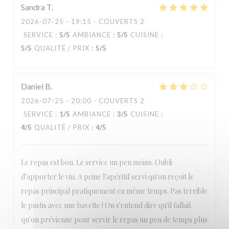
Sandra
T
2026-07-25
- 19:15 - COUVERTS 2
SERVICE
:
5
/5
AMBIANCE
:
5
/5
CUISINE
:
5
/5
QUALITÉ / PRIX
:
5
/5
Daniel
B
2026-07-25
- 20:00 - COUVERTS 2
SERVICE
:
1
/5
AMBIANCE
:
3
/5
CUISINE
:
4
/5
QUALITÉ / PRIX
:
4
/5
Le repas est bon. Le service un peu moins. Oubli
d'apporter le vin. A peine l'apéritif servi qu'on reçoit le
repas principal pratiquement en même temps. Pas terrible
le pastis avec une bavette ! On s'entend dire qu'il fallait
qu'on prévienne pour servir le repas un peu de temps plus