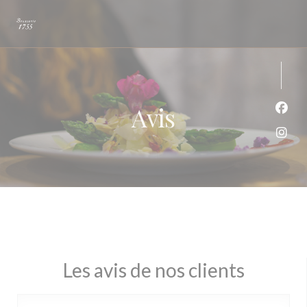
Personnalisation de vos choix en matière de cookies
Avis
Face
Inst
Les avis de nos clients