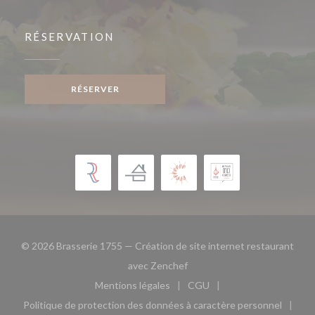
RÉSERVATION
RÉSERVER
© 2026 Brasserie 1755 — Création de site internet restaurant
((ouvre une nouvelle fenêtre)
avec
Zenchef
Mentions légales
CGU
((ouvre une nouvelle fenêtre))
((ouvre une nouvelle fen
Politique de protection des données à caractère personnel
((ouvre une nouvelle fenêtre))