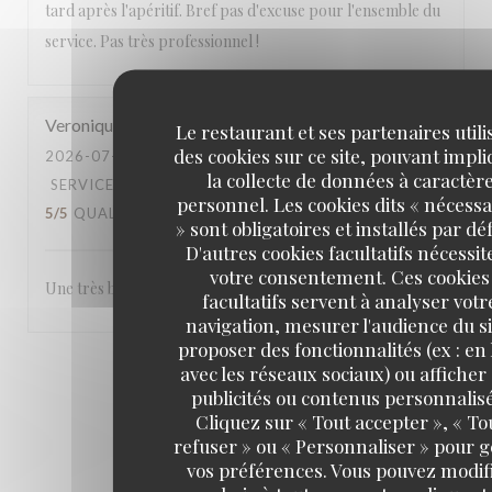
tard après l'apéritif. Bref pas d'excuse pour l'ensemble du
service. Pas très professionnel !
Veronique
H
Le restaurant et ses partenaires utili
des cookies sur ce site, pouvant impl
2026-07-25
- 12:00 - COUVERTS 3
la collecte de données à caractèr
SERVICE
:
5
/5
AMBIANCE
:
5
/5
CUISINE
:
personnel. Les cookies dits « nécessa
5
/5
QUALITÉ / PRIX
:
4
/5
» sont obligatoires et installés par dé
D'autres cookies facultatifs nécessit
votre consentement. Ces cookies
Une très bonne table, accueil et service chaleureux.
facultatifs servent à analyser votr
navigation, mesurer l'audience du si
proposer des fonctionnalités (ex : en 
avec les réseaux sociaux) ou afficher
1
2
3
publicités ou contenus personnalisé
Cliquez sur « Tout accepter », « To
refuser » ou « Personnaliser » pour 
vos préférences. Vous pouvez modif