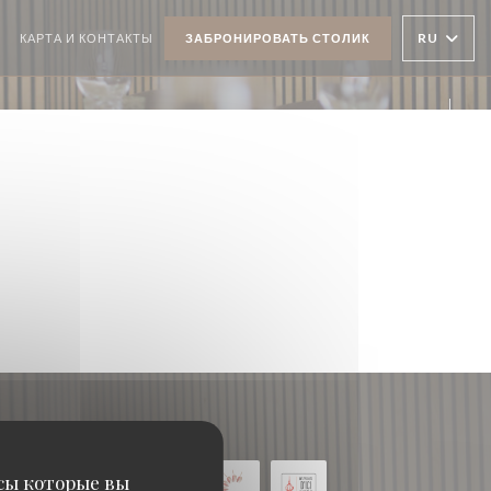
RU
КАРТА И КОНТАКТЫ
ЗАБРОНИРОВАТЬ СТОЛИК
((ОТКРЫВАЕТСЯ В НОВОМ ОКНЕ))
Face
Inst
исы которые вы