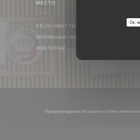
МЕСТО
ПРИС
Ок, в
9 PL DU VINGT TROIS AOUT 1944
Face
((открывается в новом окне))
38300 Bourgoin-Jallieu
04 82 92 96 62
Предупреждение об отказе от ответственност
((открывается в новом