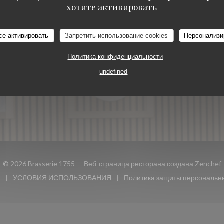
ОЕДИНЯЙТЕСЬ К НАМ
БРОНИРОВАНИЕ
хотите активировать
се активировать
Запретить использование cookies
Персонализи
ЗАБРОНИРОВАТЬ
book ((открывается в новом окне))
Instagram ((открывается в новом окне))
СТОЛИК
Политика конфиденциальности
undefined
НОВОСТНАЯ
РАССЫЛКА
© 2026 Brasserie 1755 — Веб-страница ресторана создана
Zenchef
и
УСЛОВИЯ ИСПОЛЬЗОВАНИЯ
Политика защиты персональн
 окне))
((открывается в новом окне))
((открыв