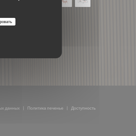
ровать
((открывается в новом окне))
ых данных
Политика печенье
Доступность
ается в новом окне))
((открывается в новом окне))
((открывается в новом окне