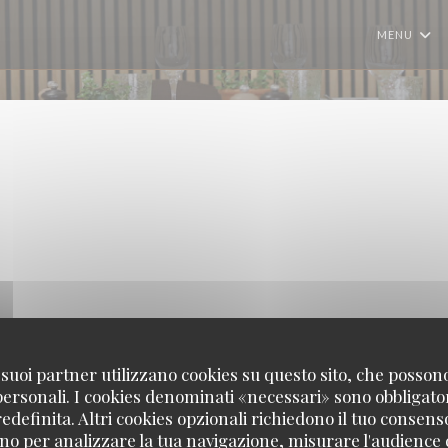
MENU
 i suoi partner utilizzano cookies su questo sito, che posso
 personali. I cookies denominati «necessari» sono obbligatori
definita. Altri cookies opzionali richiedono il tuo consens
no per analizzare la tua navigazione, misurare l'audience d