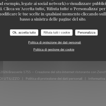
CI
PRENOTAZIONE
ad esempio, legate ai social network) o visualizzare pubblic
. Clicca su 'Accetta tutto', 'Rifiuta tutto' o 'Personalizza' per
odificare le tue scelte in qualsiasi momento cliccando sull'
basso a sinistra delle pagine del sito.
PRENOTA
ook ((apre una nuova finestra))
Instagram ((apre una nuova finestra))
Ok, accetta tutto
Rifiuta tutti i cookie
Personalizza
NEWSLETTER
Politica di protezione dei dati personali
Politica di gestione dei cookie
2026 Brasserie 1755 — Creazione del sito internet ristorante con
Zench
DI UTILIZZO
Politica di protezione dei dati personali
Informativa 
inestra))
((apre una nuova finestra))
((apre una nuova finestra))