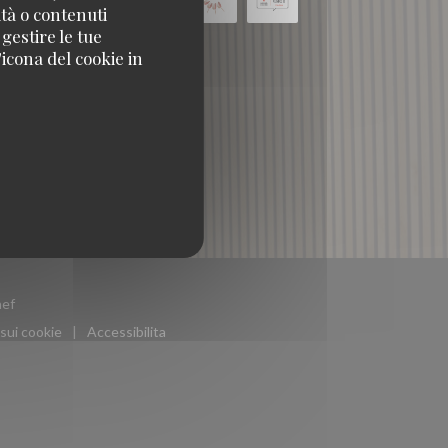
ità o contenuti
 gestire le tue
icona del cookie in
((apre una nuova finestra))
ef
sui cookie
Accessibilita
((apre una nuova finestra))
((apre una nuova finestra))