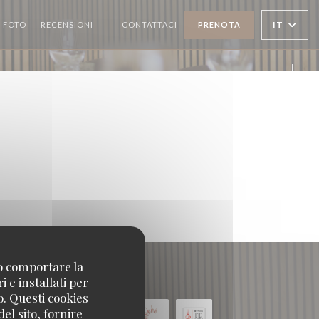
IT
FOTO
RECENSIONI
CONTATTACI
PRENOTA
((APRE UNA NUOVA FINESTRA))
Face
Inst
no comportare la
 e installati per
o. Questi cookies
el sito, fornire