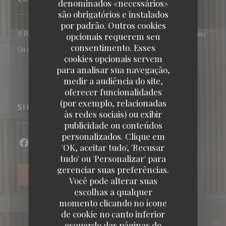
denominados «necessários»
são obrigatórios e instalados
por padrão. Outros cookies
((abre
9 PL DU VINGT TROIS AOUT 1944 38300 Bourgoin-Jallieu
opcionais requerem seu
consentimento. Esses
04 82 92 96 62
cookies opcionais servem
para analisar sua navegação,
medir a audiência do site,
oferecer funcionalidades
(por exemplo, relacionadas
SIGA-NOS
às redes sociais) ou exibir
publicidade ou conteúdos
personalizados. Clique em
'OK, aceitar tudo', 'Recusar
Facebook ((abre numa nova janela))
Instagram ((abre numa nova janela))
tudo' ou 'Personalizar' para
gerenciar suas preferências.
NEWSLETTER
Você pode alterar suas
escolhas a qualquer
momento clicando no ícone
de cookie no canto inferior
esquerdo das páginas do