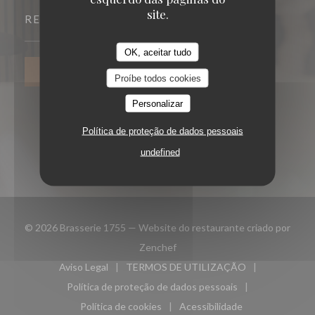
site.
RESERVA
OK, aceitar tudo
RESERVAR UMA MESA
Proíbe todos cookies
Personalizar
Política de proteção de dados pessoais
undefined
© 2026 Brasserie 1755 — Website do restaurante criado por
((abre numa nova janela))
Zenchef
Aviso Legal
TERMOS DE UTILIZAÇÃO
((abre numa nova janela))
((abre numa nova janela))
Política de proteção de dados pessoais
((abre numa nova janela))
Política de cookies
Acessibilidade