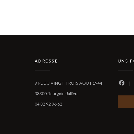
ADRESSE
UNS 
9 PL DU VINGT TROIS AOUT 1944
Faceb
((öffnet ein neues Fenster))
38300 Bourgoin-Jallieu
04 82 92 96 62