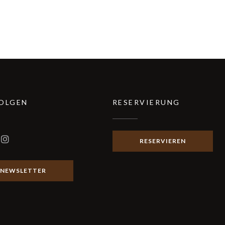
FOLGEN
RESERVIERUNG
RESERVIEREN
ook ((öffnet ein neues Fenster))
Instagram ((öffnet ein neues Fenster))
NEWSLETTER