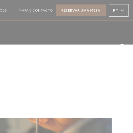
PT
ÇÕES
MAPA E CONTACTO
RESERVAR UMA MESA
((ABRE NUMA NOVA JANELA))
Face
Inst