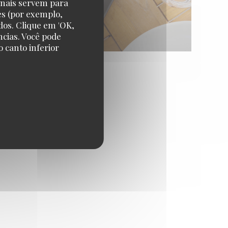
onais servem para
es (por exemplo,
dos. Clique em 'OK,
ncias. Você pode
 canto inferior