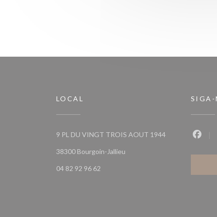
LOCAL
SIGA
9 PL DU VINGT TROIS AOUT 1944
Faceb
((abre numa nova janela))
38300 Bourgoin-Jallieu
04 82 92 96 62