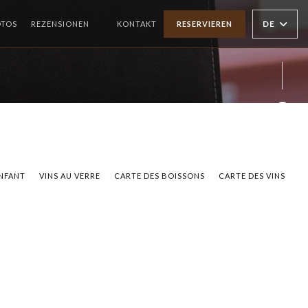
DE
OTOS
REZENSIONEN
KONTAKT
RESERVIEREN
((ÖFFNET EIN NEUES FENSTER))
Face
Inst
NFANT
VINS AU VERRE
CARTE DES BOISSONS
CARTE DES VINS